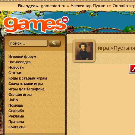
Вы здесь:
gamestart.ru
»
Александр Пушкин
»
Онлайн иг
игра «Пустыня
Игровой форум
Чат-беседка
Новости
Статьи
Коды к старым играм
Скачать мини игры
Игры для телефона
Онлайн игры
ЧаВо
Помощь
Спасибо
Реклама
Правила
Контакты