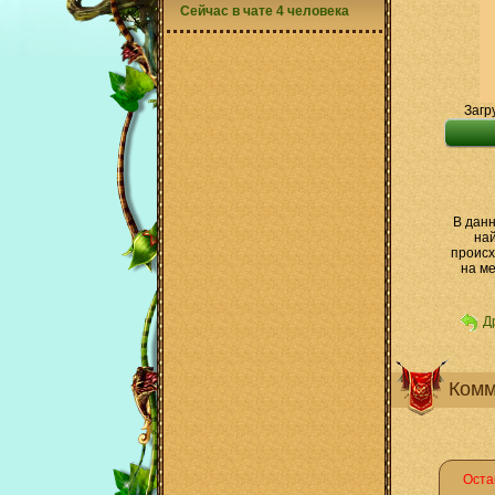
Сейчас в чате 4 человека
Загр
В данн
най
происх
на ме
Д
Комм
Оста