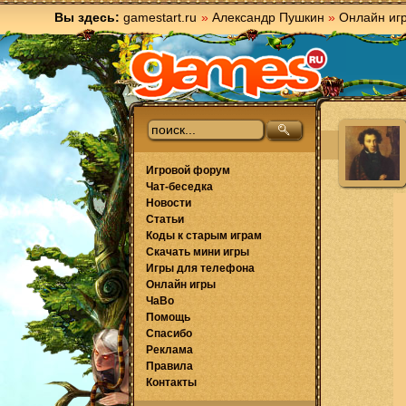
Вы здесь:
gamestart.ru
»
Александр Пушкин
»
Онлайн иг
Игровой форум
Чат-беседка
Новости
Статьи
Коды к старым играм
Скачать мини игры
Игры для телефона
Онлайн игры
ЧаВо
Помощь
Спасибо
Реклама
Правила
Контакты