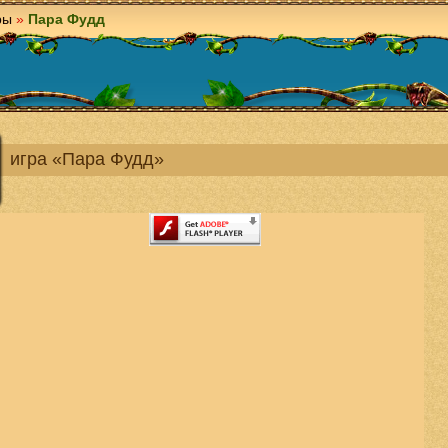
ры
»
Пара Фудд
игра «Пара Фудд»