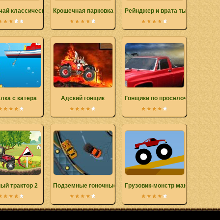
чай классическую тачку
Крошечная парковка
Рейнджер и врата тьмы.
лка с катера
Адский гонщик
Гонщики по проселочной дороге
ый трактор 2
Подземные гоночные короли
Грузовик-монстр маньяк 3