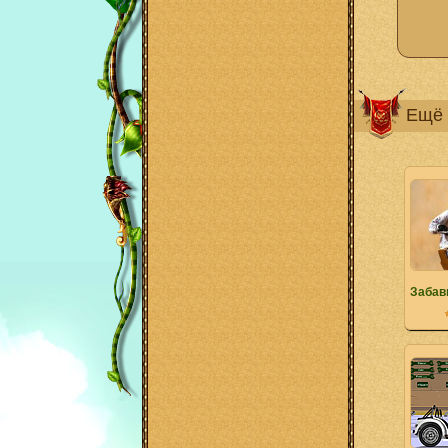
Ещё 
Забав