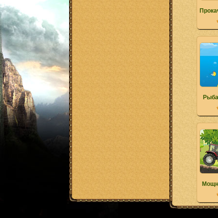
Прока
Рыба
Мощн