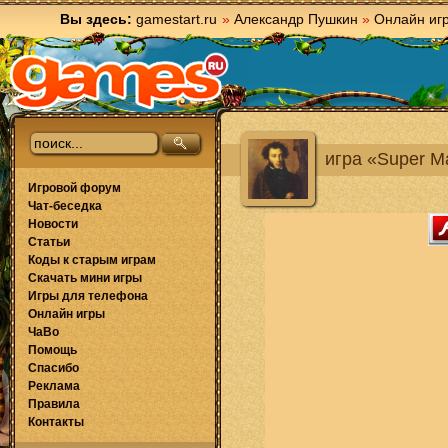
Вы здесь:
gamestart.ru
»
Александр Пушкин
»
Онлайн иг
игра «Super M
Игровой форум
Чат-беседка
Новости
Статьи
Коды к старым играм
Скачать мини игры
Игры для телефона
Онлайн игры
ЧаВо
Помощь
Спасибо
Реклама
Правила
Контакты