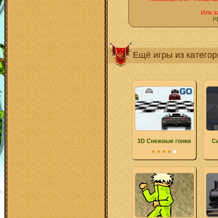
Или з
Р
Ещё игры из катего
3D Снежные гонки
С