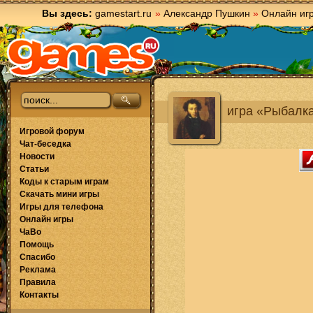
Вы здесь:
gamestart.ru
»
Александр Пушкин
»
Онлайн иг
игра «Рыбалка
Игровой форум
Чат-беседка
Новости
Статьи
Коды к старым играм
Скачать мини игры
Игры для телефона
Онлайн игры
ЧаВо
Помощь
Спасибо
Реклама
Правила
Контакты