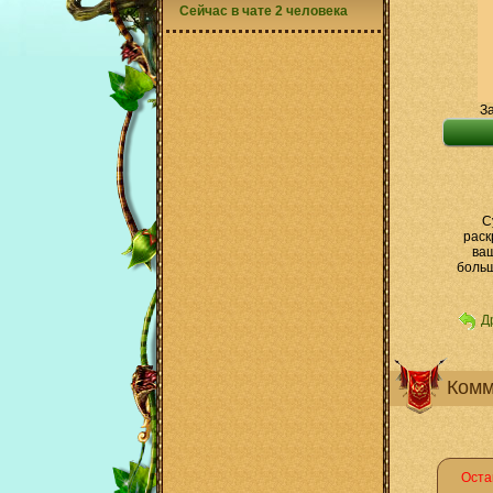
Сейчас в чате 2 человека
За
С
раск
ваш
больш
Д
Комм
Оста