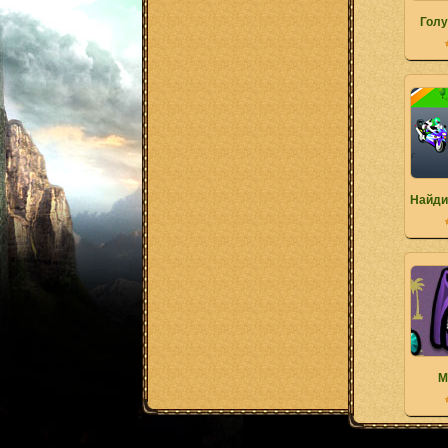
Голу
Найди
М