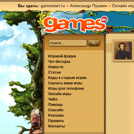
Вы здесь:
gamestart.ru
»
Александр Пушкин
»
Онлайн иг
Игровой форум
Чат-беседка
Новости
Статьи
Коды к старым играм
Скачать мини игры
Игры для телефона
Онлайн игры
ЧаВо
Помощь
Спасибо
Реклама
Правила
Контакты