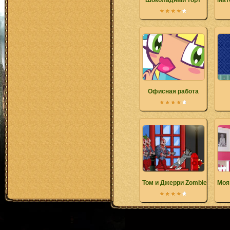
Шоколадный торт
Мат
Офисная работа
Том и Джерри Zombies City
Моя