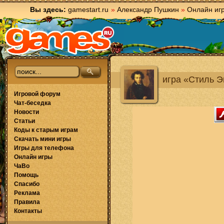
Вы здесь:
gamestart.ru
»
Александр Пушкин
»
Онлайн иг
игра «Стиль 
Игровой форум
Чат-беседка
Новости
Статьи
Коды к старым играм
Скачать мини игры
Игры для телефона
Онлайн игры
ЧаВо
Помощь
Спасибо
Реклама
Правила
Контакты