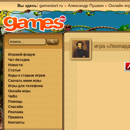
Вы здесь:
gamestart.ru
»
Александр Пушкин
»
Онлайн иг
игра «Леопар
Игровой форум
Чат-беседка
Новости
Статьи
Коды к старым играм
Скачать мини игры
Игры для телефона
Онлайн игры
ЧаВо
Помощь
Спасибо
Реклама
Правила
Контакты