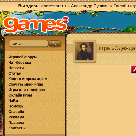
Вы здесь:
gamestart.ru
»
Александр Пушкин
»
Онлайн иг
игра «Одежда
Игровой форум
Чат-беседка
Новости
Статьи
Коды к старым играм
Скачать мини игры
Игры для телефона
Онлайн игры
ЧаВо
Помощь
Спасибо
Реклама
Правила
Контакты