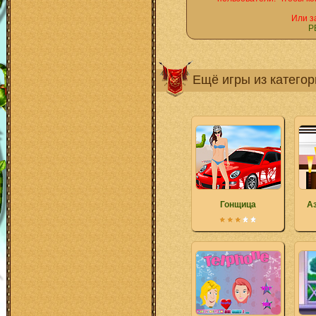
Или з
Р
Ещё игры из катего
Гонщица
А