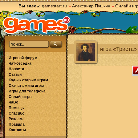
Вы здесь:
gamestart.ru
»
Александр Пушкин
»
Онлайн иг
игра «Триста»
Игровой форум
Чат-беседка
Новости
Статьи
Коды к старым играм
Скачать мини игры
Игры для телефона
Онлайн игры
ЧаВо
Помощь
Спасибо
Реклама
Правила
Контакты