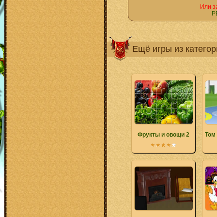
Или з
Р
Ещё игры из катего
Фрукты и овощи 2
Том