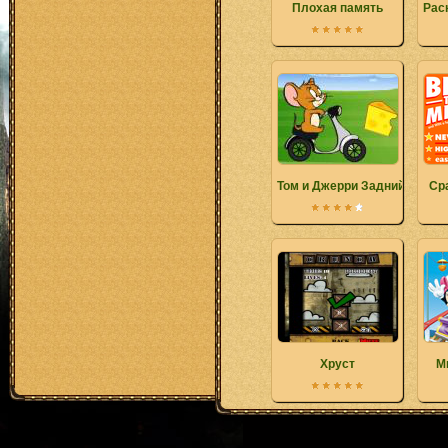
Плохая память
Рас
Том и Джерри Задний двор 
Ср
Хруст
М