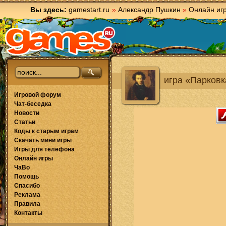
Вы здесь:
gamestart.ru
»
Александр Пушкин
»
Онлайн иг
игра «Парковк
Игровой форум
Чат-беседка
Новости
Статьи
Коды к старым играм
Скачать мини игры
Игры для телефона
Онлайн игры
ЧаВо
Помощь
Спасибо
Реклама
Правила
Контакты