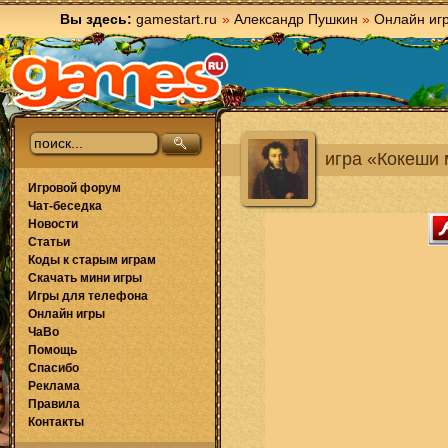
Вы здесь:
gamestart.ru
»
Александр Пушкин
»
Онлайн иг
игра «Кокеши
Игровой форум
Чат-беседка
Новости
Статьи
Коды к старым играм
Скачать мини игры
Игры для телефона
Онлайн игры
ЧаВо
Помощь
Спасибо
Реклама
Правила
Контакты