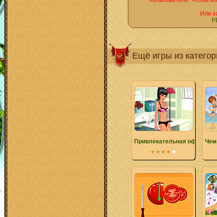
пользователи. Чтобы ко
Или з
Р
Ещё игры из катего
Привлекательная офисная 
Чем