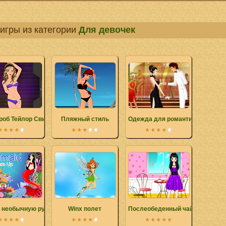
игры из категории
Для девочек
роб Тейлор Свифт
Пляжный стиль
Одежда для романтического уж
 необычную русалочку
Winx полет
Послеобеденный чай Время ра