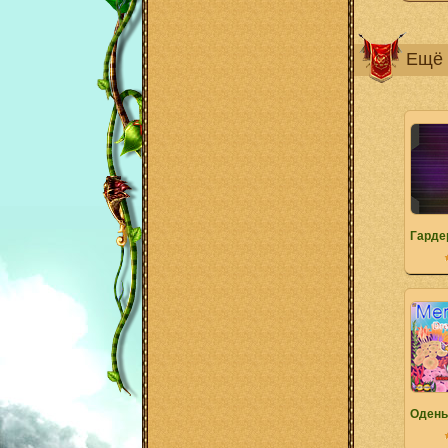
Ещё 
Гарде
Одень