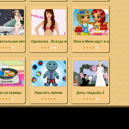
вательная автомобильная модель
Одевалка - Всегда модная
Лиза и Мина идут в школу
о из курицы
Украсить пряник
День свадьбы 2