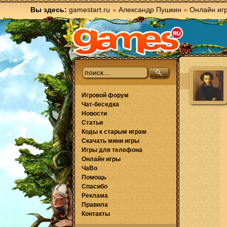
Вы здесь:
gamestart.ru
»
Александр Пушкин
»
Онлайн иг
Игровой форум
Чат-беседка
Новости
Статьи
Коды к старым играм
Скачать мини игры
Игры для телефона
Онлайн игры
ЧаВо
Помощь
Спасибо
Реклама
Правила
Контакты