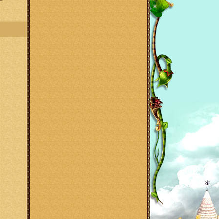
ина
дости