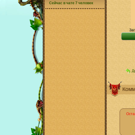
Сейчас в чате 7 человек
Заг
Д
Комм
Оста