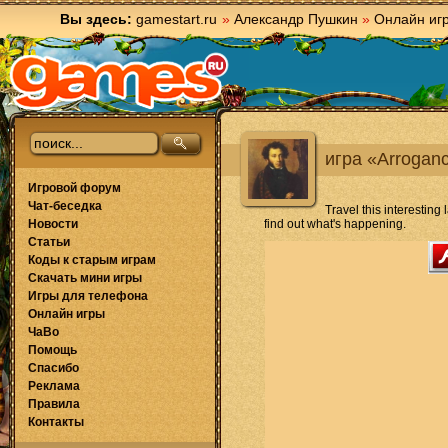
Вы здесь:
gamestart.ru
»
Александр Пушкин
»
Онлайн иг
игра «Arrogan
Игровой форум
Чат-беседка
Travel this interestin
Новости
find out what's happening.
Статьи
Коды к старым играм
Скачать мини игры
Игры для телефона
Онлайн игры
ЧаВо
Помощь
Спасибо
Реклама
Правила
Контакты