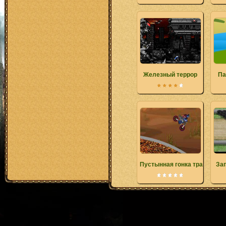
Железный террор
Па
Пустынная гонка трансфор
За