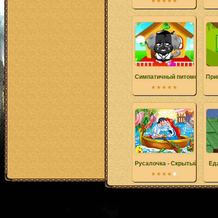
Симпатичный питомец соба
При
Русалочка - Скрытый алфа
Ед