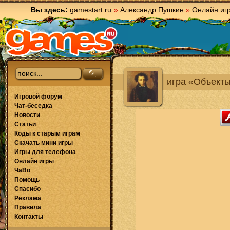
Вы здесь:
gamestart.ru
»
Александр Пушкин
»
Онлайн иг
игра «Объекты
Игровой форум
Чат-беседка
Новости
Статьи
Коды к старым играм
Скачать мини игры
Игры для телефона
Онлайн игры
ЧаВо
Помощь
Спасибо
Реклама
Правила
Контакты