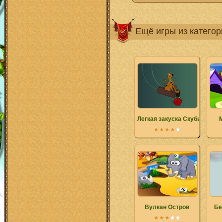
Ещё игры из катего
Легкая закуска Скуби Ду
Вулкан Остров
Бе