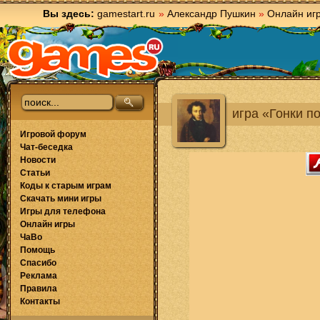
Вы здесь:
gamestart.ru
»
Александр Пушкин
»
Онлайн иг
игра «Гонки п
Игровой форум
Чат-беседка
Новости
Статьи
Коды к старым играм
Скачать мини игры
Игры для телефона
Онлайн игры
ЧаВо
Помощь
Спасибо
Реклама
Правила
Контакты