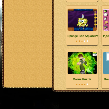
Sponge Bob SquarePants Patt
Иде
Магия Puzzle
Поч