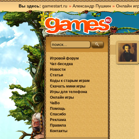
Вы здесь:
gamestart.ru
»
Александр Пушкин
»
Онлайн иг
Игровой форум
Чат-беседка
Новости
Статьи
Коды к старым играм
Скачать мини игры
Игры для телефона
Онлайн игры
ЧаВо
Помощь
Спасибо
Реклама
Правила
Контакты