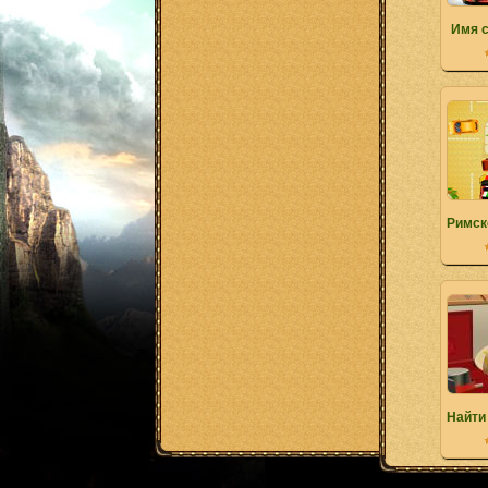
Имя 
Римск
Найти