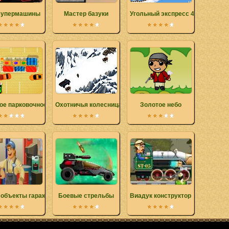
супермашины
Мастер базуки
Угольный экспресс 4
ое парковочное безумие
Охотничья колесница
Золотое небо
 объекты гараж
Боевые стрельбы
Виадук конструктор