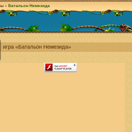
ры
»
Батальон Немезида
игра «Батальон Немезида»