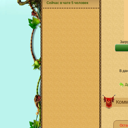
Сейчас в чате 5 человек
Загр
В да
Д
Комм
Оста