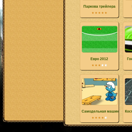
Паркова трейлера
Евро 2012
Го
Самодельная машинка Сму
Кос