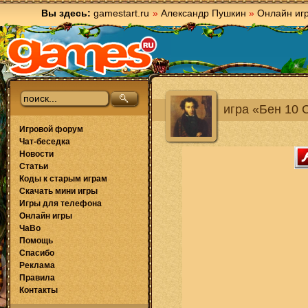
Вы здесь:
gamestart.ru
»
Александр Пушкин
»
Онлайн иг
игра «Бен 10
Игровой форум
Чат-беседка
Новости
Статьи
Коды к старым играм
Скачать мини игры
Игры для телефона
Онлайн игры
ЧаВо
Помощь
Спасибо
Реклама
Правила
Контакты