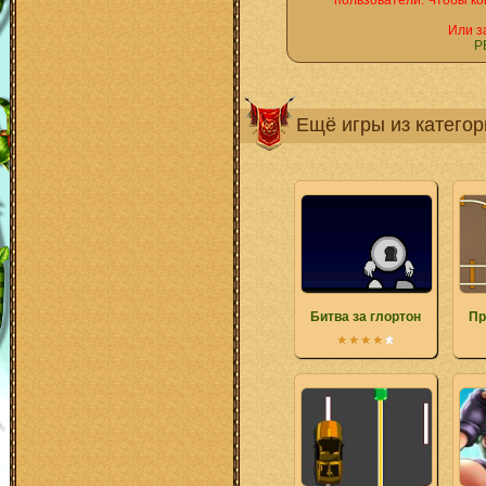
пользователи. Чтобы ко
Или з
Р
Ещё игры из катего
Битва за глортон
Пр