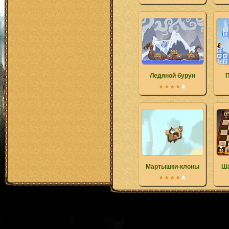
Ледяной бурун
П
Мартышки-клоны
Ш