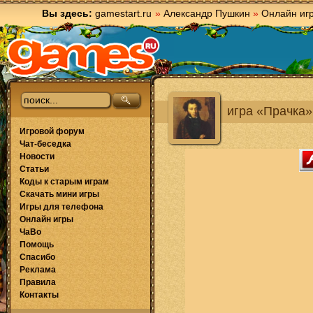
Вы здесь:
gamestart.ru
»
Александр Пушкин
»
Онлайн иг
игра «Прачка»
Игровой форум
Чат-беседка
Новости
Статьи
Коды к старым играм
Скачать мини игры
Игры для телефона
Онлайн игры
ЧаВо
Помощь
Спасибо
Реклама
Правила
Контакты