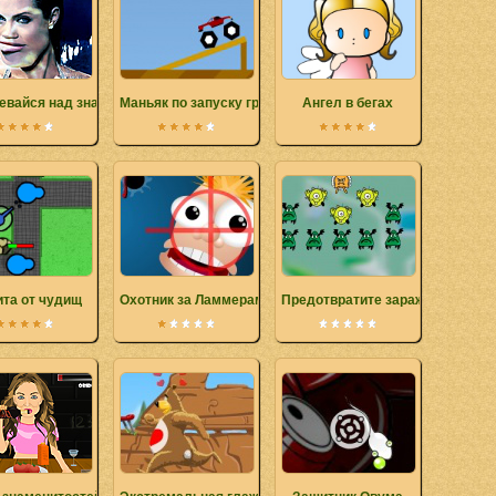
евайся над знаменитостями
Маньяк по запуску грузовиков
Ангел в бегах
та от чудищ
Охотник за Ламмерами
Предотвратите заражение