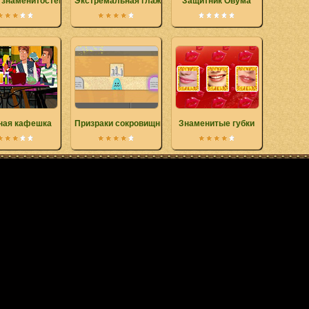
 знаменитостей
Экстремальная глажка
Защитник Овума
ая кафешка
Призраки сокровищницы
Знаменитые губки