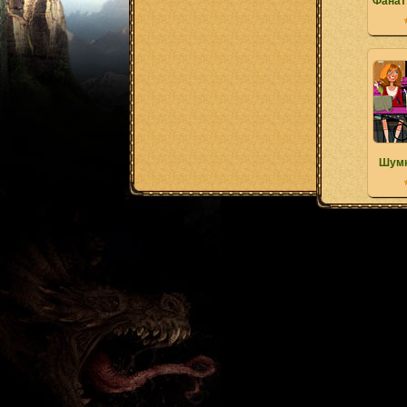
Фанат
Шумн