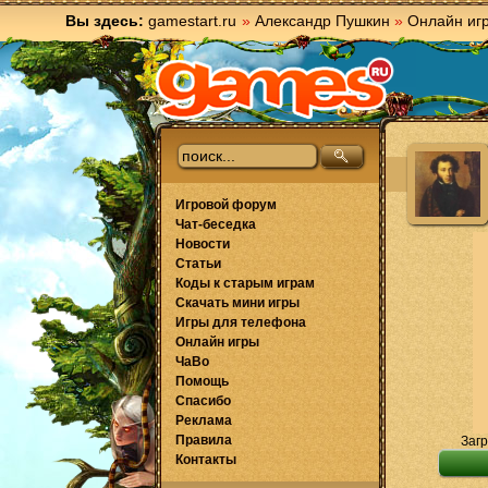
Вы здесь:
gamestart.ru
»
Александр Пушкин
»
Онлайн иг
Игровой форум
Чат-беседка
Новости
Статьи
Коды к старым играм
Скачать мини игры
Игры для телефона
Онлайн игры
ЧаВо
Помощь
Спасибо
Реклама
Правила
Загр
Контакты