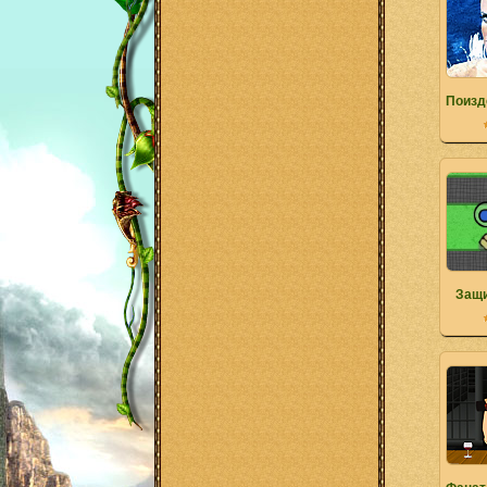
Поизд
Защи