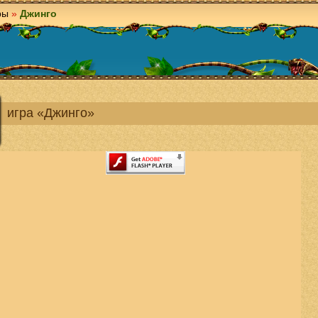
ры
»
Джинго
игра «Джинго»