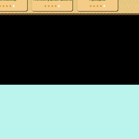
yright © 1996-2021 by Anton Kruglov / Группа компаний СБС / Все права защи