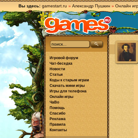
Вы здесь:
gamestart.ru
»
Александр Пушкин
»
Онлайн иг
Игровой форум
Чат-беседка
Новости
Статьи
Коды к старым играм
Скачать мини игры
Игры для телефона
Онлайн игры
ЧаВо
Помощь
Спасибо
Реклама
Правила
Контакты