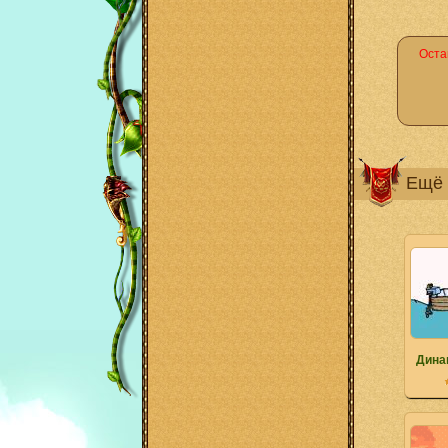
Оста
Ещё 
Дина