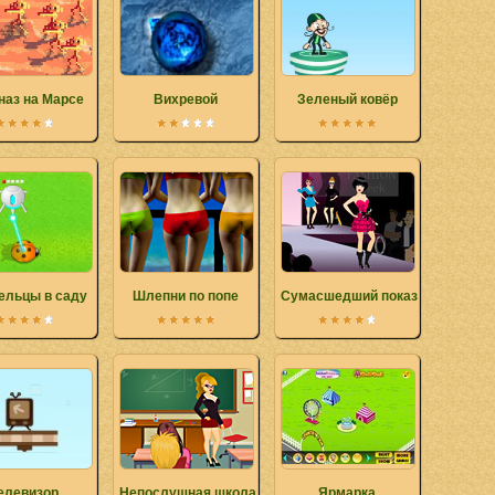
наз на Марсе
Вихревой
Зеленый ковёр
ельцы в саду
Шлепни по попе
Сумасшедший показ
елевизор
Непослушная школа
Ярмарка