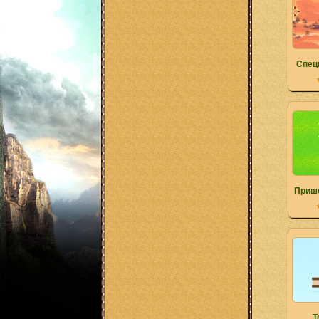
Спец
Приш
Т