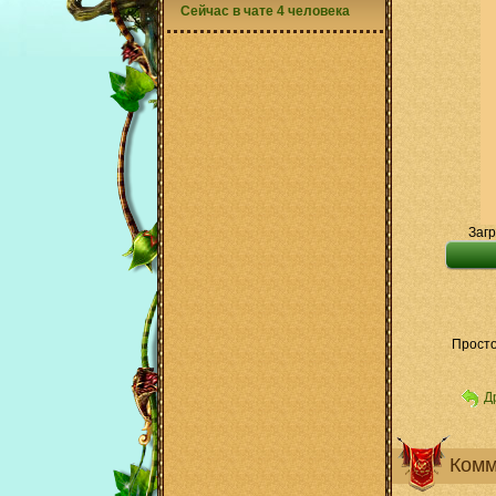
Сейчас в чате 4 человека
Загр
Просто
Д
Комм