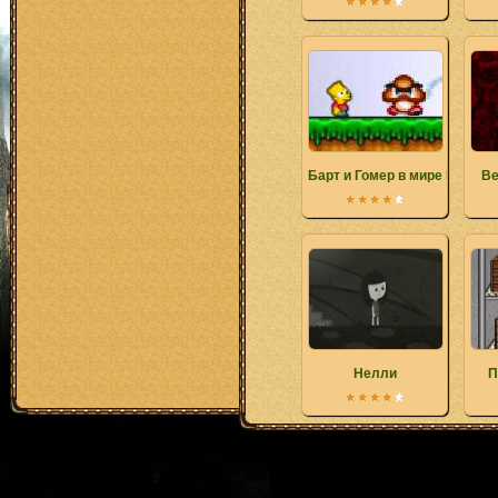
Барт и Гомер в мире Марио
Ве
Нелли
П