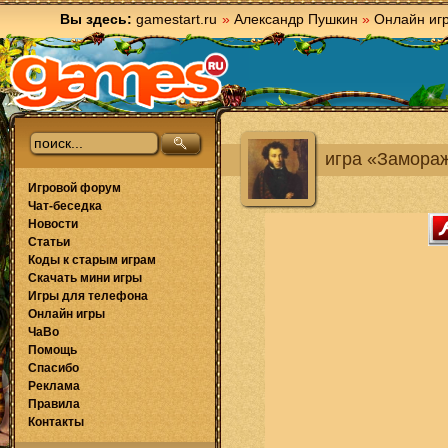
Вы здесь:
gamestart.ru
»
Александр Пушкин
»
Онлайн иг
игра «Замора
Игровой форум
Чат-беседка
Новости
Статьи
Коды к старым играм
Скачать мини игры
Игры для телефона
Онлайн игры
ЧаВо
Помощь
Спасибо
Реклама
Правила
Контакты