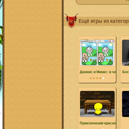
Р
Ещё игры из катего
Джинкс и Минкс: в чем разн
Бос
Приключения красного