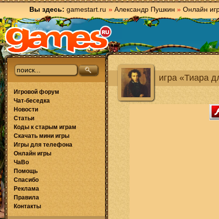
Вы здесь:
gamestart.ru
»
Александр Пушкин
»
Онлайн иг
игра «Тиара д
Игровой форум
Чат-беседка
Новости
Статьи
Коды к старым играм
Скачать мини игры
Игры для телефона
Онлайн игры
ЧаВо
Помощь
Спасибо
Реклама
Правила
Контакты