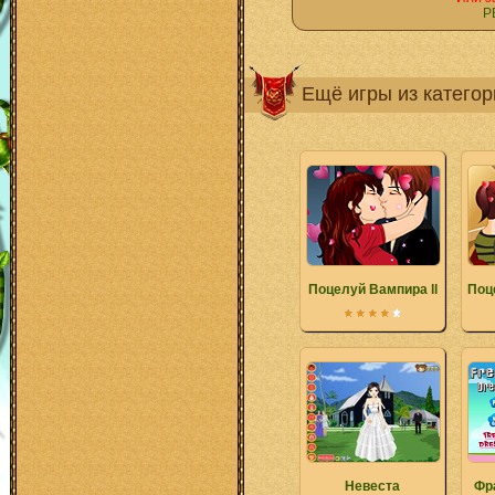
Р
Ещё игры из катего
Поцелуй Вампира ll
Поц
Невеста
Фр