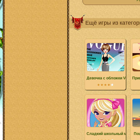
Р
Ещё игры из катего
Девочка с обложки Vogue
При
Сладкий школьный макияж
Поц