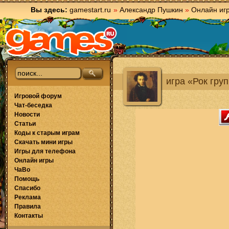
Вы здесь:
gamestart.ru
»
Александр Пушкин
»
Онлайн иг
игра «Рок гру
Игровой форум
Чат-беседка
Новости
Статьи
Коды к старым играм
Скачать мини игры
Игры для телефона
Онлайн игры
ЧаВо
Помощь
Спасибо
Реклама
Правила
Контакты