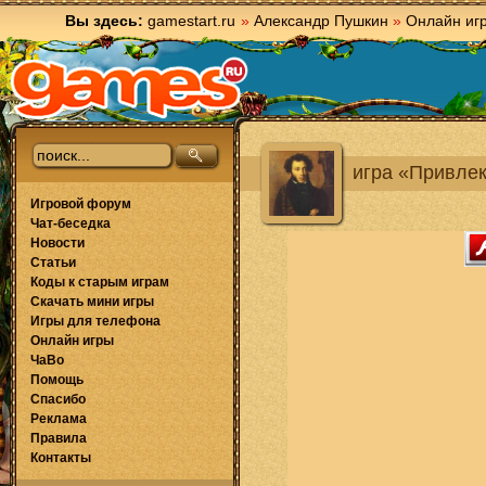
Вы здесь:
gamestart.ru
»
Александр Пушкин
»
Онлайн иг
игра «Привле
Игровой форум
Чат-беседка
Новости
Статьи
Коды к старым играм
Скачать мини игры
Игры для телефона
Онлайн игры
ЧаВо
Помощь
Спасибо
Реклама
Правила
Контакты