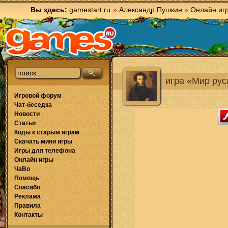
Вы здесь:
gamestart.ru
»
Александр Пушкин
»
Онлайн иг
игра «Мир рус
Игровой форум
Чат-беседка
Новости
Статьи
Коды к старым играм
Скачать мини игры
Игры для телефона
Онлайн игры
ЧаВо
Помощь
Спасибо
Реклама
Правила
Контакты