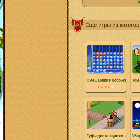
Р
Ещё игры из катего
Смешарики и коробка с Нов
Том
Гуфи доставщик хот-догов
Убо