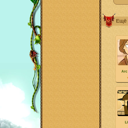
Ещё 
Arc
Li