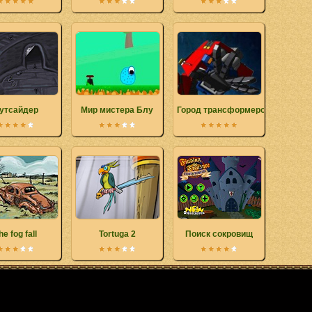
утсайдер
Мир мистера Блу
Город трансформеров
he fog fall
Tortuga 2
Поиск сокровищ