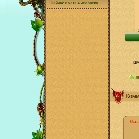
Сейчас в чате 4 человека
Кру
Д
Комм
Оста