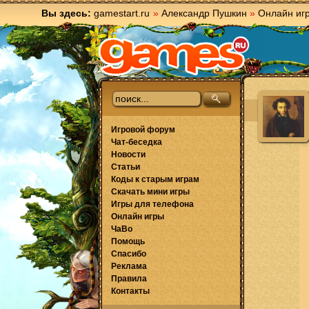
Вы здесь:
gamestart.ru
»
Александр Пушкин
»
Онлайн иг
Игровой форум
Чат-беседка
Новости
Статьи
Коды к старым играм
Скачать мини игры
Игры для телефона
Онлайн игры
ЧаВо
Помощь
Спасибо
Реклама
Правила
Контакты