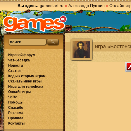
Вы здесь:
gamestart.ru
»
Александр Пушкин
»
Онлайн иг
игра «Бостонс
Игровой форум
Чат-беседка
Новости
Статьи
Коды к старым играм
Скачать мини игры
Игры для телефона
Онлайн игры
ЧаВо
Помощь
Спасибо
Реклама
Правила
Контакты