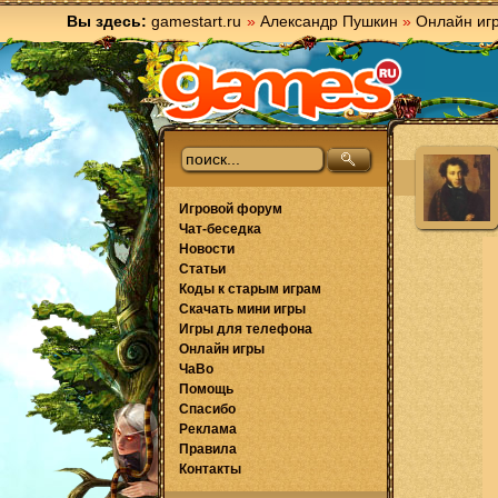
Вы здесь:
gamestart.ru
»
Александр Пушкин
»
Онлайн иг
Игровой форум
Чат-беседка
Новости
Статьи
Коды к старым играм
Скачать мини игры
Игры для телефона
Онлайн игры
ЧаВо
Помощь
Спасибо
Реклама
Правила
Контакты