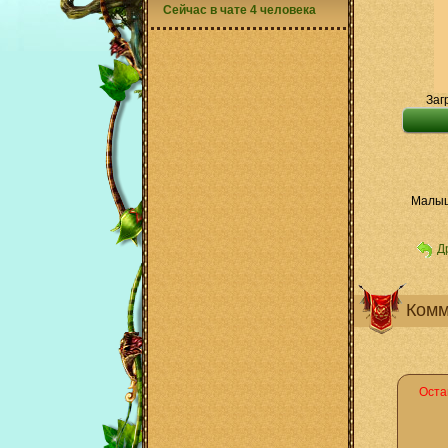
Сейчас в чате 4 человека
Заг
Малыш
Д
Комм
Оста