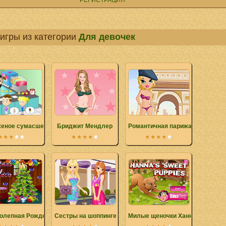
РЕГИСТРАЦИЯ
игры из категории
Для девочек
еное сумасшествие
Бриджит Мендлер
Романтичная парижанка
олепная Рождественская елка
Сестры на шоппинге
Милые щеночки Ханны