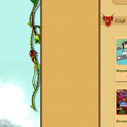
Ещё 
Морож
Велик