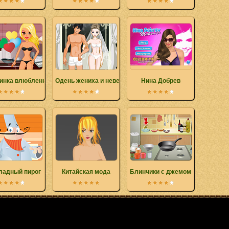
инка влюбленных
Одень жениха и невесту
Нина Добрев
ладный пирог
Китайская мода
Блинчики с джемом