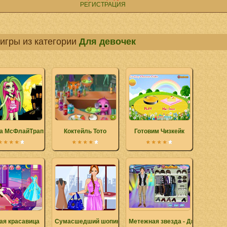
РЕГИСТРАЦИЯ
игры из категории
Для девочек
а МсФлайТрап
Коктейль Тото
Готовим Чизкейк
ая красавица
Сумасшедший шопинг
Метежная звезда - Диего