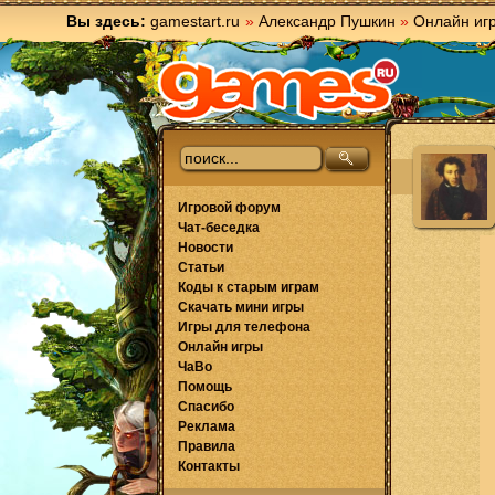
Вы здесь:
gamestart.ru
»
Александр Пушкин
»
Онлайн иг
Игровой форум
Чат-беседка
Новости
Статьи
Коды к старым играм
Скачать мини игры
Игры для телефона
Онлайн игры
ЧаВо
Помощь
Спасибо
Реклама
Правила
Контакты