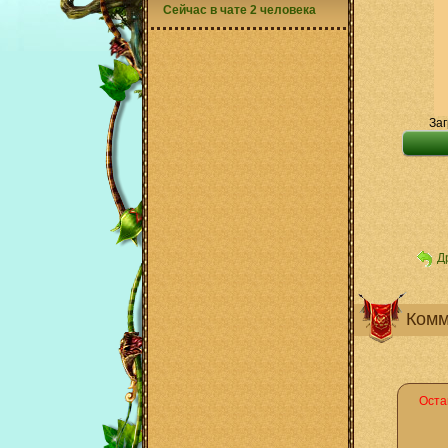
Сейчас в чате 2 человека
Заг
Д
Комм
Оста