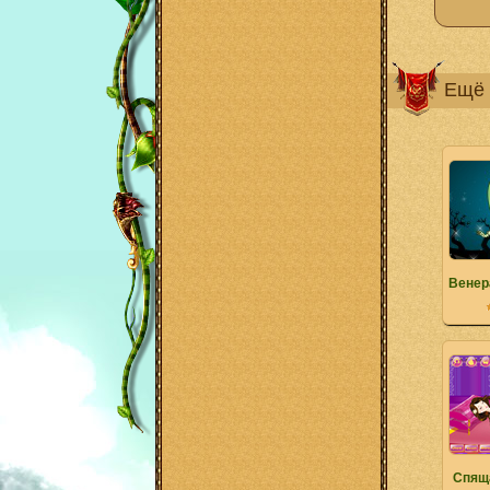
Ещё 
Венер
Спящ