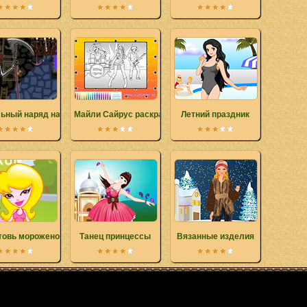
ьный наряд на Хэллоуин
Майли Сайрус раскраска
Летний праздник
товь мороженое
Танец принцессы
Вязанные изделия