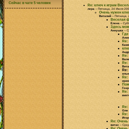
Сейчас в чате 5 человек
Re: ключ к играм Весе
лера
-- Пятница, 24 Июля 200
Очень нужен клю
Виталий
-- Пятница, 
Веселая ф
Елена
-- Суб
Здесь мож
Аннушка
-- 
Где
Али
Re:
Кам
клю
Анд
Re:
Вал
Re:
Вита
Re:
ильн
Re:
ирин
Пож
Генр
Re:
викт
Re:
Оля
Re:
Игор
Re: Очень
витас
-- Сре
Re: Очень