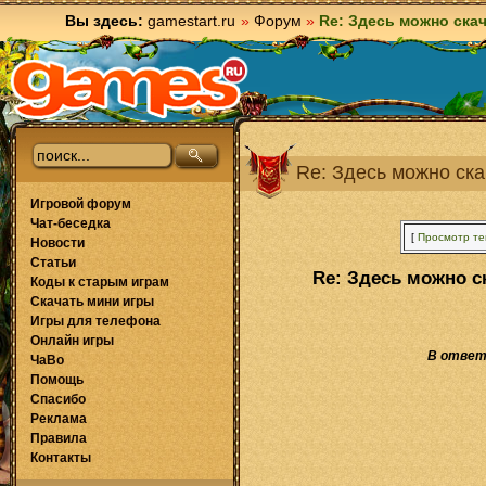
Вы здесь:
gamestart.ru
»
Форум
»
Re: Здесь можно ска
Re: Здесь можно ска
Игровой форум
Чат-беседка
[
Просмотр т
Новости
Статьи
Re: Здесь можно с
Коды к старым играм
Скачать мини игры
Игры для телефона
Онлайн игры
В ответ
ЧаВо
Помощь
Спасибо
Реклама
Правила
Контакты