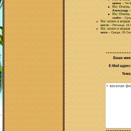
ирина
-- Чет
Re: Очень
Александр
-
Re: Очень
vadim
-- Сре
Re: ключ к игра
костя
-- Пятница, 24
Re: ключ к игра
воха
-- Среда, 30 Се
Ваше имя
E-Mail адрес
Тема