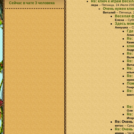
Re: ключ к играм Весе
Сейчас в чате 3 человека
лера
-- Пятница, 24 Июля 200
Очень нужен клю
Виталий
-- Пятница, 
Веселая ф
Елена
-- Суб
Здесь мож
Аннушка
-- 
Где
Али
Re:
Кам
клю
Анд
Re:
Вал
Re:
Вита
Re:
ильн
Re:
ирин
Пож
Генр
Re:
викт
Re:
Оля
Re:
Игор
Re: Очень
витас
-- Сре
Re: Очень
ирина
-- Чет