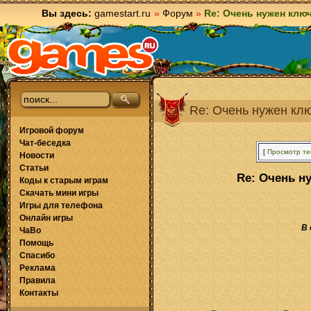
Вы здесь:
gamestart.ru
»
Форум
»
Re: Очень нужен ключ
Re: Очень нужен клю
Игровой форум
Чат-беседка
[
Просмотр т
Новости
Статьи
Re: Очень н
Коды к старым играм
Скачать мини игры
Игры для телефона
Онлайн игры
В
ЧаВо
Помощь
Спасибо
Реклама
Правила
Контакты