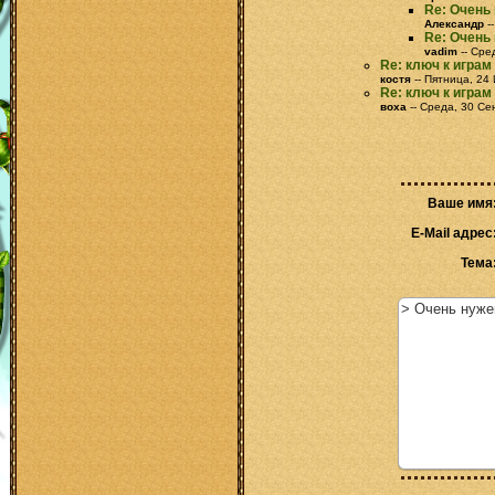
Re: Очень
Александр
-
Re: Очень
vadim
-- Сре
Re: ключ к игра
костя
-- Пятница, 24
Re: ключ к игра
воха
-- Среда, 30 Се
Ваше имя
E-Mail адрес
Тема