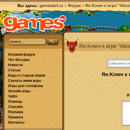
Вы здесь:
gamestart.ru
»
Форум
»
Re:Kлюч к игре "Alice
Re:Kлюч к игре "Alic
Игровой форум
Чат-беседка
[
Просмотр т
Новости
Статьи
Re:Kлюч к и
Коды к старым играм
Скачать мини игры
Игры для телефона
Онлайн игры
В
ЧаВо
Помощь
Спасибо
Реклама
Правила
Контакты