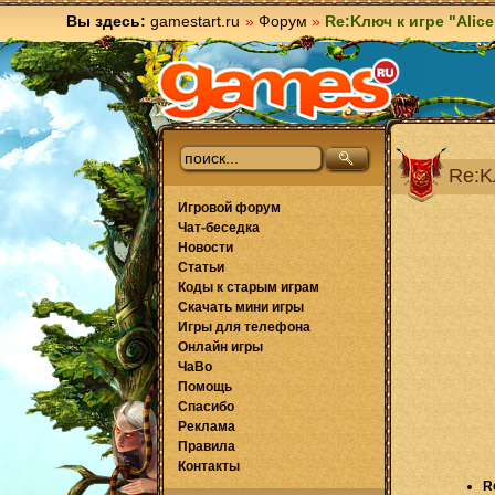
Вы здесь:
gamestart.ru
»
Форум
»
Re:Kлюч к игре "Alice
Re:Kл
Игровой форум
Чат-беседка
Новости
Статьи
Коды к старым играм
Скачать мини игры
Игры для телефона
Онлайн игры
ЧаВо
Помощь
Спасибо
Реклама
Правила
Контакты
R