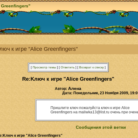
 Greenfingers"
юч к игре "Alice Greenfingers"
[
Просмотр темы
]
[
Ответить
]
[
Возврат к списку
]
Re:Kлюч к игре "Alice Greenfingers"
Алена
Автор:
Дата: Понедельник, 23 Ноября 2009, 19:0
Пришлите ключ пожалуйста ключ к игре Alice
Greenfingers на maliwka13@list.ru очень при оче
Сообщения этой ветки
e:Kлюч к игре "Alice Greenfingers"