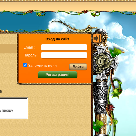
Вход на сайт
Email :
Пароль :
Запомнить меня
Регистрация!
5
нь прошу