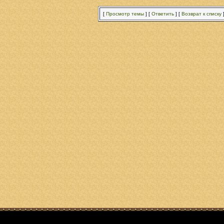
[
Просмотр темы
]
[
Ответить
]
[
Возврат к списку