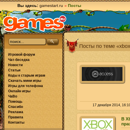
Вы здесь:
gamestart.ru
»
Посты
Посты по теме «xbo
Игровой форум
Чат-беседка
Новости
Статьи
Коды к старым играм
Скачать мини игры
Игры для телефона
Онлайн игры
ЧаВо
Помощь
17 декабря 2014, 16:1
Спасибо
Реклама
Правила
В X
Контакты
пра