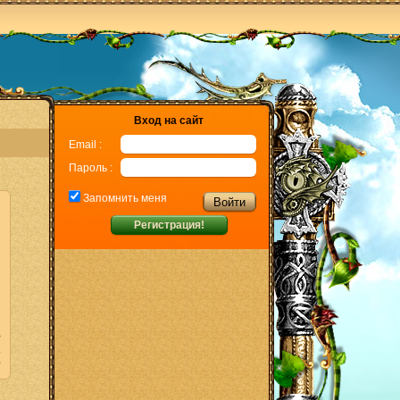
Вход на сайт
Email :
Пароль :
Запомнить меня
Регистрация!
>
0