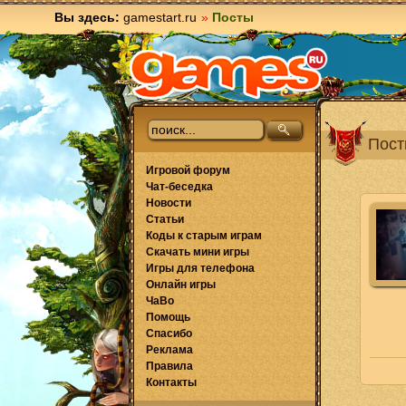
Вы здесь:
gamestart.ru
»
Посты
Посты
Игровой форум
Чат-беседка
Новости
Статьи
Коды к старым играм
Скачать мини игры
Игры для телефона
Онлайн игры
ЧаВо
Помощь
Спасибо
Реклама
Правила
Контакты