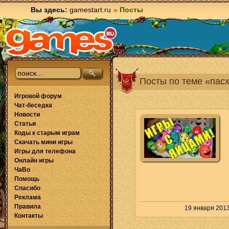
Вы здесь:
gamestart.ru
»
Посты
Посты по теме «пас
Игровой форум
Чат-беседка
Новости
Статьи
Коды к старым играм
Скачать мини игры
Игры для телефона
Онлайн игры
ЧаВо
Помощь
Спасибо
Реклама
Правила
19 января 2013
Контакты