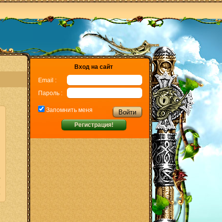
Вход на сайт
Email :
Пароль :
Запомнить меня
Регистрация!
>
4