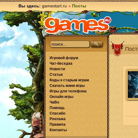
Вы здесь:
gamestart.ru
»
Посты
Пост
Игровой форум
Чат-беседка
Новости
Статьи
Коды к старым играм
Скачать мини игры
Игры для телефона
Онлайн игры
ЧаВо
Помощь
Спасибо
Реклама
Правила
Контакты