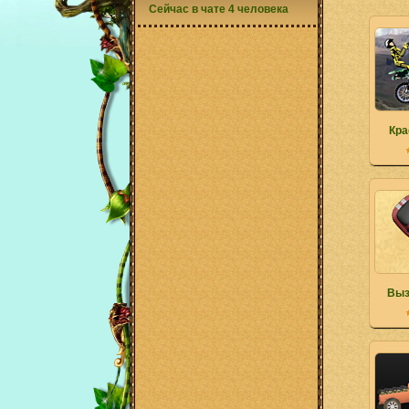
Сейчас в чате 4 человека
Кра
Выз