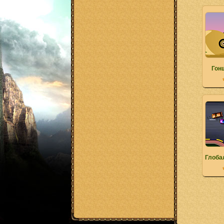
Гон
Глоба