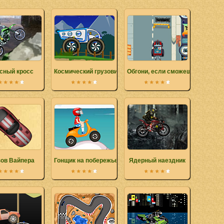
сный кросс
Космический грузовик
Обгони, если сможешь
ов Вайпера
Гонщик на побережье
Ядерный наездник