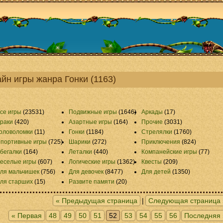
йн игры жанра Гонки (1163)
се игры
(23531)
Подвижные игры
(1646)
Аркады
(17)
раки
(420)
Азартные игры
(164)
Прочие
(3031)
оловоломки
(11)
Гонки
(1184)
Стрелялки
(1760)
портивные игры
(725)
Шарики
(272)
Приключения
(824)
бегалки
(164)
Леталки
(440)
Компанейские игры
(77)
еселые игры
(607)
Логические игры
(1362)
Квесты
(209)
ля мальчишек
(756)
Для девочек
(8477)
Для детей
(1350)
ля старших
(15)
Развите памяти
(20)
« Предыдущая страница
|
Следующая страница 
« Первая
48
49
50
51
52
53
54
55
56
Последняя 