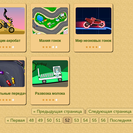
щик-акробат
Мания гонок
Мир неоновых гонок
льные передачи
Развозка молока
« Предыдущая страница
|
Следующая страница 
« Первая
48
49
50
51
52
53
54
55
56
Последняя 