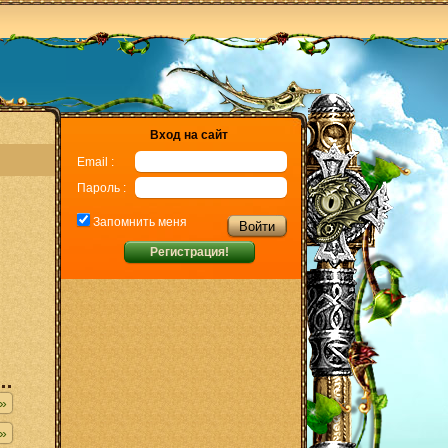
Вход на сайт
Email :
Пароль :
Запомнить меня
Регистрация!
»
»