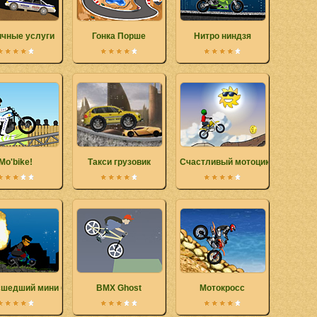
ичные услуги
Гонка Порше
Нитро ниндзя
Mo'bike!
Такси грузовик
Счастливый мотоциклист
шедший мини байк
BMX Ghost
Мотокросс