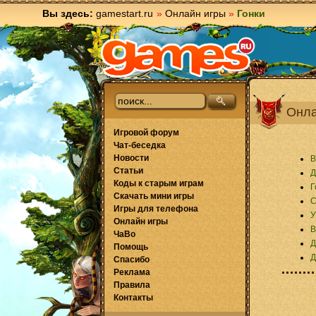
Вы здесь:
gamestart.ru
»
Онлайн игры
»
Гонки
Онла
Игровой форум
Чат-беседка
Новости
В
Статьи
Д
Коды к старым играм
Г
Скачать мини игры
С
Игры для телефона
У
Онлайн игры
В
ЧаВо
Д
Помощь
Д
Спасибо
Реклама
Правила
Контакты