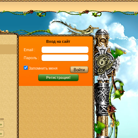
Вход на сайт
Email :
Пароль :
Запомнить меня
Регистрация!
»
»