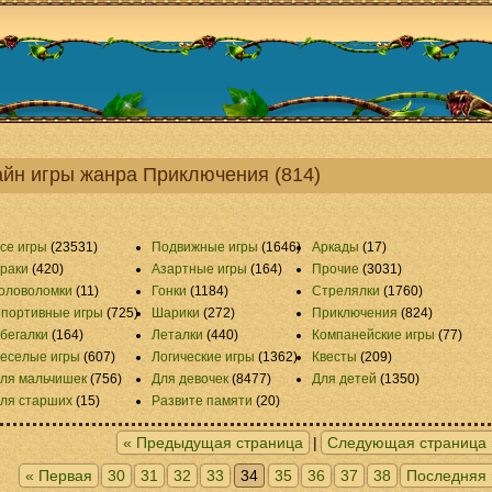
йн игры жанра Приключения (814)
се игры
(23531)
Подвижные игры
(1646)
Аркады
(17)
раки
(420)
Азартные игры
(164)
Прочие
(3031)
оловоломки
(11)
Гонки
(1184)
Стрелялки
(1760)
портивные игры
(725)
Шарики
(272)
Приключения
(824)
бегалки
(164)
Леталки
(440)
Компанейские игры
(77)
еселые игры
(607)
Логические игры
(1362)
Квесты
(209)
ля мальчишек
(756)
Для девочек
(8477)
Для детей
(1350)
ля старших
(15)
Развите памяти
(20)
« Предыдущая страница
|
Следующая страница 
« Первая
30
31
32
33
34
35
36
37
38
Последняя 