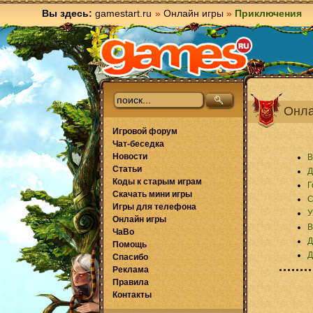
Вы здесь:
gamestart.ru
»
Онлайн игры
»
Приключения
Онла
Игровой форум
Чат-беседка
Новости
В
Статьи
Д
Коды к старым играм
Г
Скачать мини игры
С
Игры для телефона
У
Онлайн игры
В
ЧаВо
Д
Помощь
Д
Спасибо
Реклама
Правила
Контакты