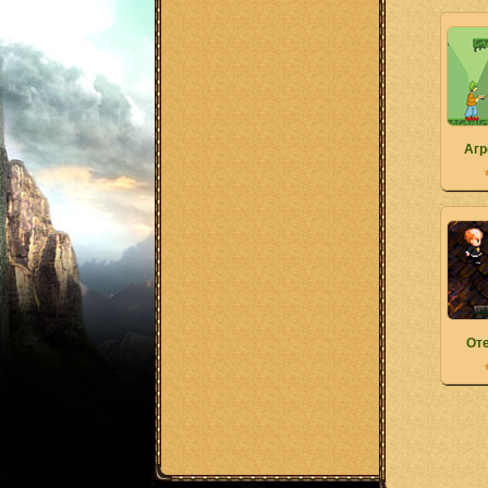
Агр
Оте