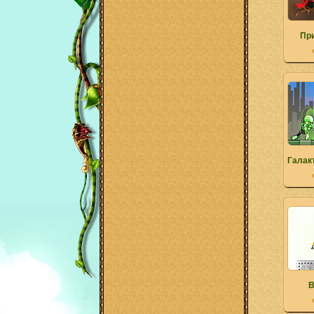
Пр
Галак
B