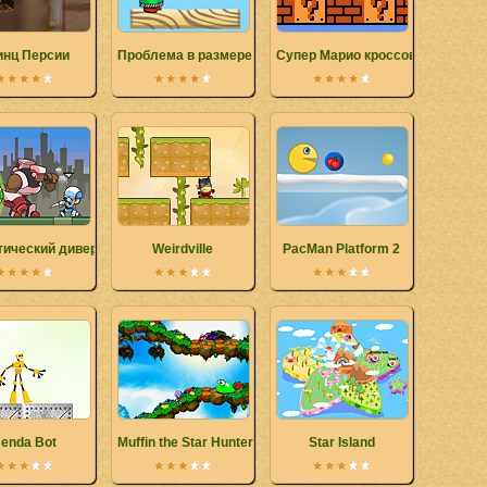
инц Персии
Проблема в размере
Супер Марио кроссовер
тический диверсионный отряд
Weirdville
PacMan Platform 2
enda Bot
Muffin the Star Hunter
Star Island