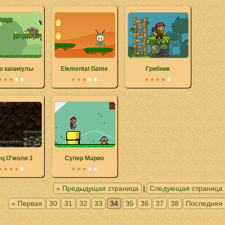
о каникулы
Elemental Game
Грибник
ц О'моли 3
Супер Марио
« Предыдущая страница
|
Следующая страница 
« Первая
30
31
32
33
34
35
36
37
38
Последняя 