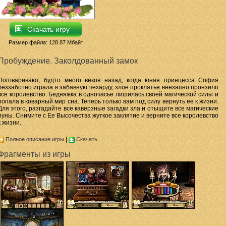
Скачать игру
Размер файла: 128.87 Мбайт
Пробуждение. Заколдованный замок
Поговаривают, будто много веков назад, когда юная принцесса София
беззаботно играла в забавную чехарду, злое проклятье внезапно пронзило
все королевство. Бедняжка в одночасье лишилась своей магической силы и
попала в коварный мир сна. Теперь только вам под силу вернуть ее к жизни.
Для этого, разгадайте все каверзные загадки зла и отыщите все магические
руны. Снимите с Ее Высочества жуткое заклятие и верните все королевство
к жизни.
|
Полное описание игры
Скачать
Фрагменты из игры