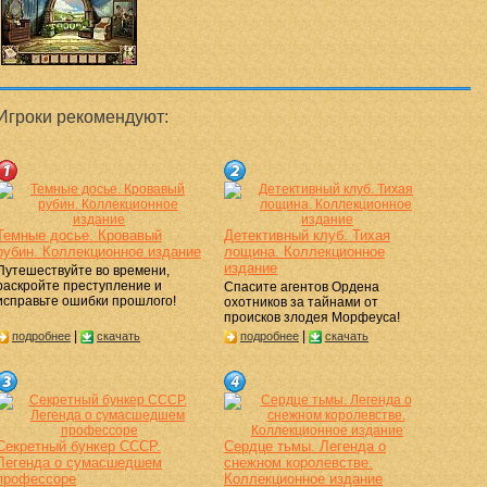
Игроки рекомендуют:
Темные досье. Кровавый
Детективный клуб. Тихая
рубин. Коллекционное издание
лощина. Коллекционное
издание
Путешествуйте во времени,
раскройте преступление и
Спасите агентов Ордена
исправьте ошибки прошлого!
охотников за тайнами от
происков злодея Морфеуса!
|
|
подробнее
скачать
подробнее
скачать
Секретный бункер СССР.
Сердце тьмы. Легенда о
Легенда о сумасшедшем
снежном королевстве.
профессоре
Коллекционное издание