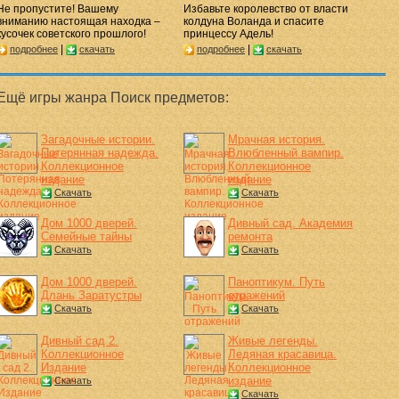
Не пропустите! Вашему
Избавьте королевство от власти
вниманию настоящая находка –
колдуна Воланда и спасите
кусочек советского прошлого!
принцессу Адель!
|
|
подробнее
скачать
подробнее
скачать
Ещё игры жанра Поиск предметов:
Загадочные истории.
Мрачная история.
Потерянная надежда.
Влюбленный вампир.
Коллекционное
Коллекционное
издание
издание
Скачать
Скачать
Дом 1000 дверей.
Дивный сад. Академия
Семейные тайны
ремонта
Скачать
Скачать
Дом 1000 дверей.
Паноптикум. Путь
Длань Заратустры
отражений
Скачать
Скачать
Дивный сад 2.
Живые легенды.
Коллекционное
Ледяная красавица.
Издание
Коллекционное
издание
Скачать
Скачать