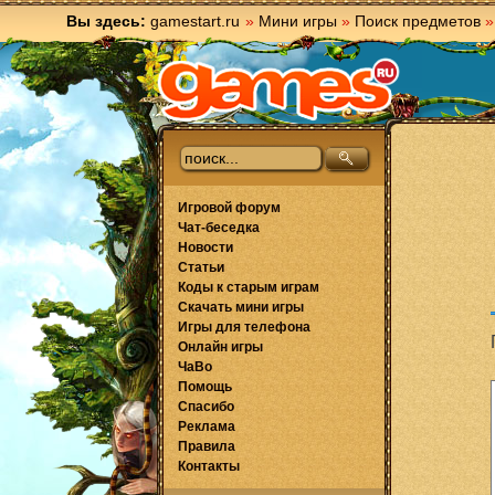
Вы здесь:
gamestart.ru
»
Мини игры
»
Поиск предметов
»
Игровой форум
Чат-беседка
Новости
Статьи
Коды к старым играм
Скачать мини игры
Игры для телефона
Онлайн игры
ЧаВо
Помощь
Спасибо
Реклама
Правила
Контакты