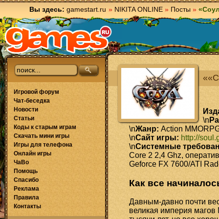
Вы здесь:
gamestart.ru
»
NIKITA ONLINE
»
Посты
»
«Соу
««С
Игровой форум
Чат-беседка
Новости
Изд
Статьи
\n
Ра
Коды к старым играм
\n
Жанр:
Action MMORP
Скачать мини игры
\n
Сайт игры:
http://soul
Игры для телефона
\n
Системные требован
Онлайн игры
Core 2 2,4 Ghz, операти
ЧаВо
Geforce FX 7600/ATI Ra
Помощь
Спасибо
Как все начиналос
Реклама
Правила
Давным-давно почти ве
Контакты
великая империя магов