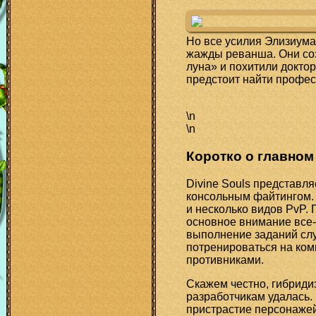
Но все усилия Элизиума
жажды реванша. Они со
луна» и похитили докто
предстоит найти професс
\n
\n
Коротко о главном
Divine Souls представл
консольным файтингом.
и несколько видов PvP.
основное внимание все-
выполнение заданий слу
потренироваться на ком
противниками.
Скажем честно, гибрид
разработчикам удалась.
пристрастие персонаже