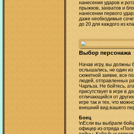
нанесения ударов и рот
прыжков, захватов и бло
нанесении первого удар
даже необходимые сочет
до 20 для каждого из кла
Выбор персонажа
Начав игру, вы должны б
ослышались, не один из 
сюжетной заявке, все п
людей, отправленных р
Чарльза. Не бойтесь, ат
присутствует в игре в д
отличающийся от других
игре так и тех, что мож
внешний вид вашего пе
Боец
\nЕсли вы выбрали бойц
офицер из отряда «Поля
войны. Кайл был отправ