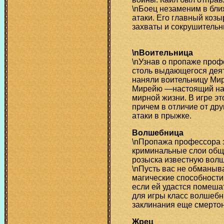
\nБоец незаменим в бли
атаки. Его главный коз
захваты и сокрушительн
\nВоительница
\nУзнав о пропаже профе
столь выдающегося деят
наняли воительницу Мир
Мирейю —настоящий наем
мирной жизни. В игре э
причем в отличие от дру
атаки в прыжке.
Волшебница
\nПропажа профессора з
криминальные слои обще
розыска известную волш
\nПусть вас не обманыв
магические способности
если ей удастся помеша
для игры класс волшебн
заклинания еще смерто
Жрец