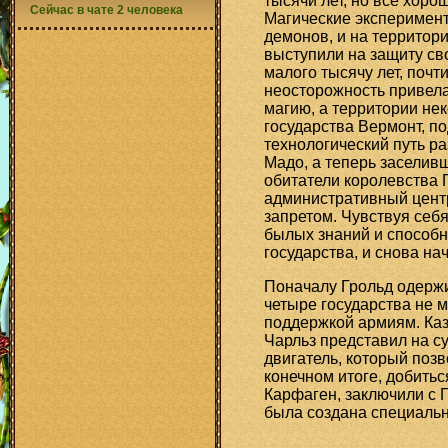
тысячи лет, но все хоро
Сейчас в чате 2 человека
Магические эксперимен
демонов, и на территор
выступили на защиту св
малого тысячу лет, почт
неосторожность привела
магию, а территории не
государства Вермонт, по
технологический путь р
Мадо, а теперь заселив
обитатели королевства Г
административный центр
запретом. Чувствуя се
былых знаний и способн
государства, и снова н
Поначалу Грольд одержи
четыре государства не 
поддержкой армиям. Каз
Чарльз представил на с
двигатель, который поз
конечном итоге, добить
Карфаген, заключили с 
была создана специальн