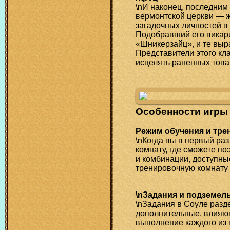
\nИ наконец, последним
вермонтской церкви — ж
загадочных личностей в
Подобравший его викар
«Шникерзайц», и те выр
Представители этого кла
исцелять раненных тов
Особенности игр
Режим обучения и тре
\nКогда вы в первый раз
комнату, где сможете п
и комбинации, доступны
тренировочную комнату 
\nЗадания и подземел
\nЗадания в Соуле разд
дополнительные, влияю
выполнение каждого из 