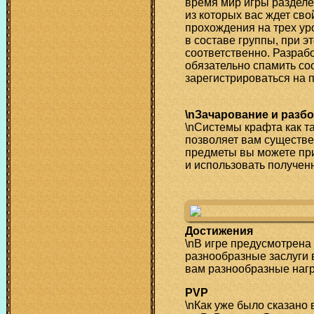
время мир игры разделен
из которых вас ждет св
прохождения на трех уро
в составе группы, при 
соответственно. Разраб
обязательно спамить со
зарегистрироваться на 
\nЗачарование и разб
\nСистемы крафта как та
позволяет вам существе
предметы вы можете пр
и использовать получен
Достижения
\nВ игре предусмотрена
разнообразные заслуги 
вам разнообразные нагр
PVP
\nКак уже было сказано