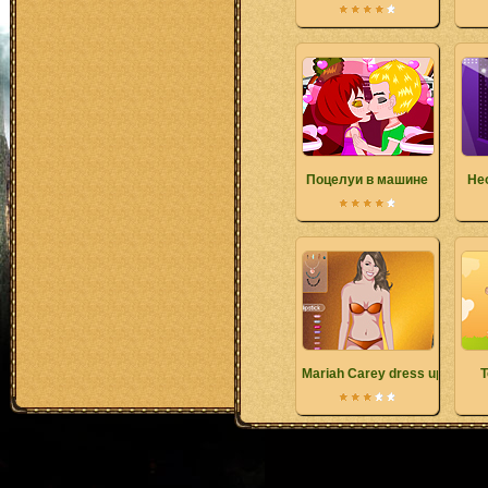
Поцелуи в машине
Не
Mariah Carey dress up
Т