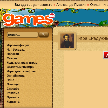
Вы здесь:
gamestart.ru
»
Александр Пушкин
»
Онлайн иг
игра «Радужн
Игровой форум
Чат-беседка
Новости
Статьи
Коды к старым играм
Скачать мини игры
Игры для телефона
Онлайн игры
ЧаВо
Помощь
Спасибо
Реклама
Правила
Контакты