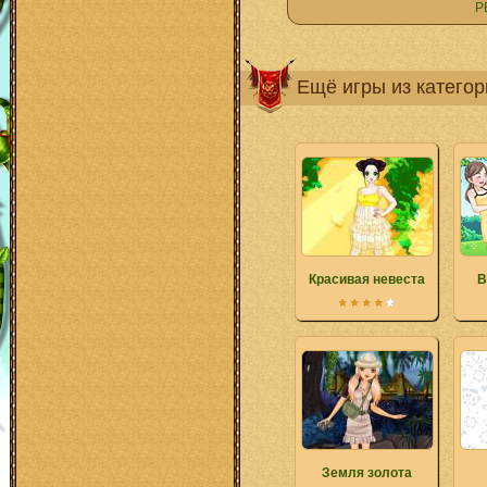
Р
Ещё игры из катего
Красивая невеста
В
Земля золота