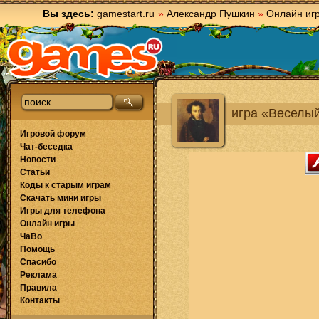
Вы здесь:
gamestart.ru
»
Александр Пушкин
»
Онлайн иг
игра «Веселы
Игровой форум
Чат-беседка
Новости
Статьи
Коды к старым играм
Скачать мини игры
Игры для телефона
Онлайн игры
ЧаВо
Помощь
Спасибо
Реклама
Правила
Контакты