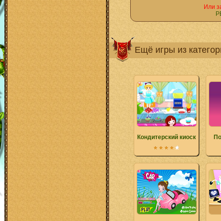
Или з
Р
Ещё игры из катего
Кондитерский киоск
По