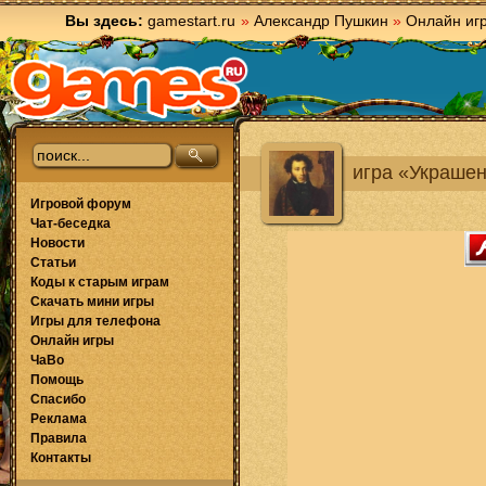
Вы здесь:
gamestart.ru
»
Александр Пушкин
»
Онлайн иг
игра «Украше
Игровой форум
Чат-беседка
Новости
Статьи
Коды к старым играм
Скачать мини игры
Игры для телефона
Онлайн игры
ЧаВо
Помощь
Спасибо
Реклама
Правила
Контакты