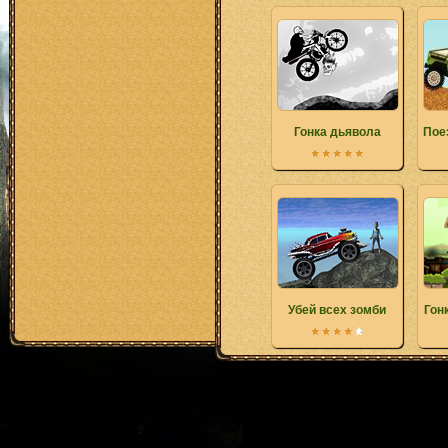
Гонка дьявола
Пое
Убей всех зомби
Гон