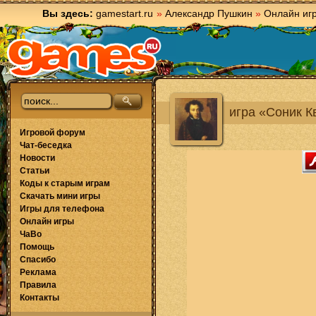
Вы здесь:
gamestart.ru
»
Александр Пушкин
»
Онлайн иг
игра «Соник К
Игровой форум
Чат-беседка
Новости
Статьи
Коды к старым играм
Скачать мини игры
Игры для телефона
Онлайн игры
ЧаВо
Помощь
Спасибо
Реклама
Правила
Контакты