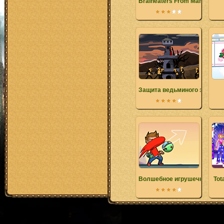
Braineaters From Mars
Защита ведьминого замка
Волшебное игрушечное спа
Tot