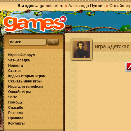
Вы здесь:
gamestart.ru
»
Александр Пушкин
»
Онлайн иг
игра «Детская
Игровой форум
Чат-беседка
Новости
Статьи
Коды к старым играм
Скачать мини игры
Игры для телефона
Онлайн игры
ЧаВо
Помощь
Спасибо
Реклама
Правила
Контакты