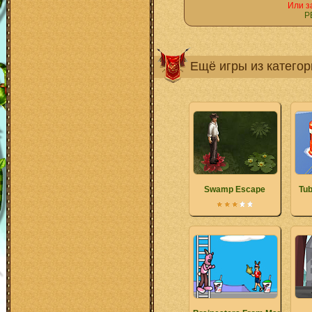
Или з
Р
Ещё игры из катего
Swamp Escape
Tub