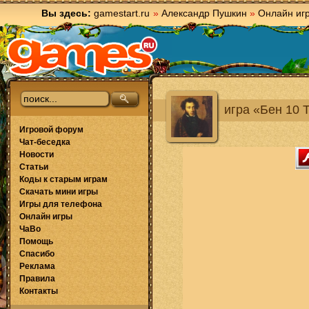
Вы здесь:
gamestart.ru
»
Александр Пушкин
»
Онлайн иг
игра «Бен 10 
Игровой форум
Чат-беседка
Новости
Статьи
Коды к старым играм
Скачать мини игры
Игры для телефона
Онлайн игры
ЧаВо
Помощь
Спасибо
Реклама
Правила
Контакты