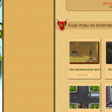
Или з
Р
Ещё игры из катего
Экстремальные мототрюки
Во