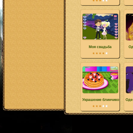
Моя свадьба
Од
Украшение блинчиков
Оде