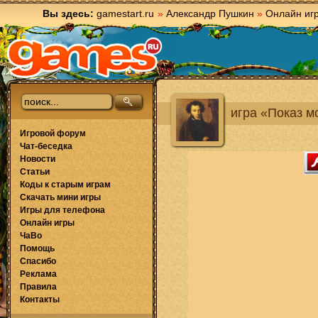
Вы здесь:
gamestart.ru
»
Александр Пушкин
»
Онлайн иг
игра «Показ м
Игровой форум
Чат-беседка
Новости
Статьи
Коды к старым играм
Скачать мини игры
Игры для телефона
Онлайн игры
ЧаВо
Помощь
Спасибо
Реклама
Правила
Контакты