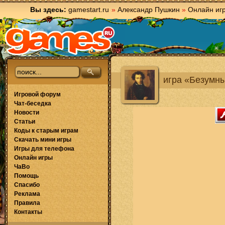
Вы здесь:
gamestart.ru
»
Александр Пушкин
»
Онлайн иг
игра «Безумн
Игровой форум
Чат-беседка
Новости
Статьи
Коды к старым играм
Скачать мини игры
Игры для телефона
Онлайн игры
ЧаВо
Помощь
Спасибо
Реклама
Правила
Контакты