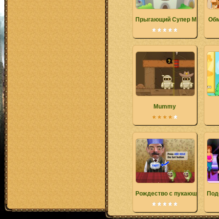
Прыгающий Супер Марио 2
Обм
Mummy
Рождество с пукающими ро
Под